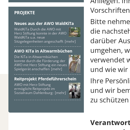
Anliegen. I
Vorschriften
PROJEKTE
Bitte nehmen
Neues aus der AWO WaldKiTa
die nachste
WaldKiTa Durch die AWO mit
Herz Stiftung konnte in der AWO
WaldKiTa u.a. neue
darüber Aus
Sitzgelegenheiten angeschafft
[mehr]
umgehen, wi
AWO KiTa in Altwarmbüchen
Die KiTa in Altwarmbüchen
verwendet w
konnte durch die Förderung der
AWO mit Herz Stiftung ein neues
und wie wir
Spielgerät anschaffen
[mehr]
Ihre Persönl
Reitprojekt Pferdeführerschein
AWO mit Herz-Stiftung
und wir bem
ermöglicht Reitprojekt im
Sozialraum Dahlenburg:
[mehr]
zu schützen
Verantwortl