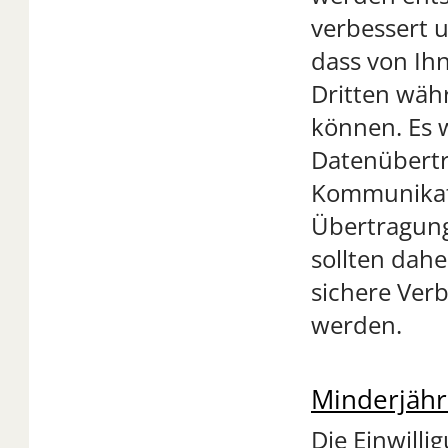
verbessert u
dass von Ih
Dritten wäh
können. Es w
Datenübertra
Kommunikati
Übertragung
sollten dahe
sichere Ver
werden.
Minderjähr
Die Einwill